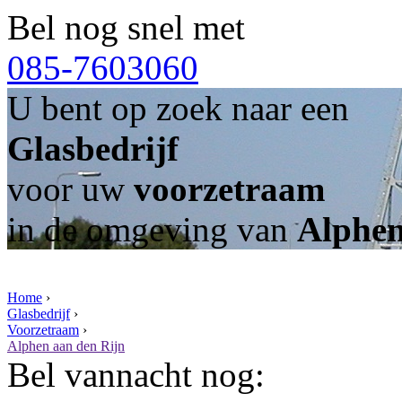
Bel nog snel met
085-7603060
U bent op zoek naar een
Glasbedrijf
voor uw
voorzetraam
in de omgeving van
Alphen
Home
›
Glasbedrijf
›
Voorzetraam
›
Alphen aan den Rijn
Bel vannacht nog: