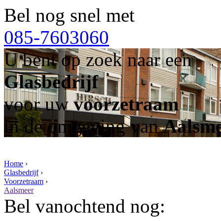
Bel nog snel met
085-7603060
U bent op zoek naar een
Glasbedrijf
voor uw
voorzetraam
in de omgeving van
Aalsm
Home
›
Glasbedrijf
›
Voorzetraam
›
Aalsmeer
Bel vanochtend nog: