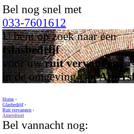
Bel nog snel met
033-7601612
U bent op zoek naar een
Glasbedrijf
voor uw
ruit vervangen
in de omgeving van
Amersf
Home
›
Glasbedrijf
›
Ruit vervangen
›
Amersfoort
Bel vannacht nog: