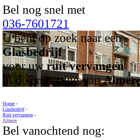
Bel nog snel met
036-7601721
U bent op zoek naar een
Glasbedrijf
voor uw
ruit vervangen
in de omgeving van
Almer
Home
›
Glasbedrijf
›
Ruit vervangen
›
Almere
Bel vanochtend nog: