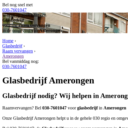
Bel nog snel met
030-7601047
U bent op zoek naar een
Glasbedrijf
voor uw
raam vervangen
in de omgeving van
Amerongen
Home
›
Glasbedrijf
›
Raam vervangen
›
Amerongen
Bel vanmiddag nog:
030-7601047
Glasbedrijf Amerongen
Glasbedrijf nodig? Wij helpen in Ameron
Raamvervangen? Bel
030-7601047
voor
glasbedrijf
in
Amerongen
Onze Glasbedrijf Amerongen helpt u in de gehele 030 regio en omgev