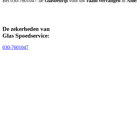
Bel 030-7601047: de
Glasbedrijf
voor uw
raam vervangen
in
Ame
De zekerheden van
Glas Spoedservice:
030-7601047