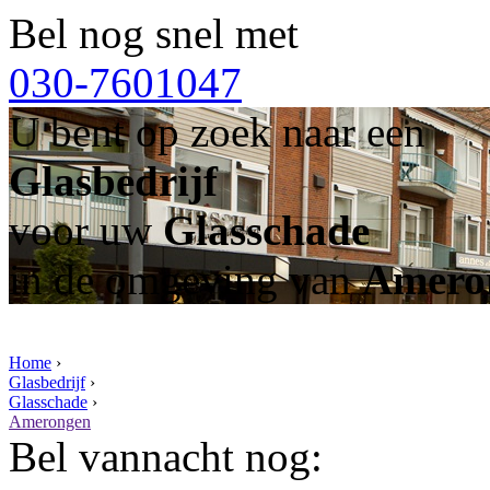
Bel nog snel met
030-7601047
U bent op zoek naar een
Glasbedrijf
voor uw
Glasschade
in de omgeving van
Amero
Home
›
Glasbedrijf
›
Glasschade
›
Amerongen
Bel vannacht nog: