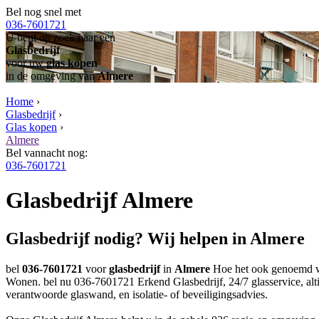
Bel nog snel met
036-7601721
U bent op zoek naar een
Glasbedrijf
voor uw
glas kopen
in de omgeving van
Almere
Home
›
Glasbedrijf
›
Glas kopen
›
Almere
Bel vannacht nog:
036-7601721
Glasbedrijf Almere
Glasbedrijf nodig? Wij helpen in Almere
bel
036-7601721
voor
glasbedrijf
in
Almere
Hoe het ook genoemd w
Wonen. bel nu 036-7601721 Erkend Glasbedrijf, 24/7 glasservice, alti
verantwoorde glaswand, en isolatie- of beveiligingsadvies.