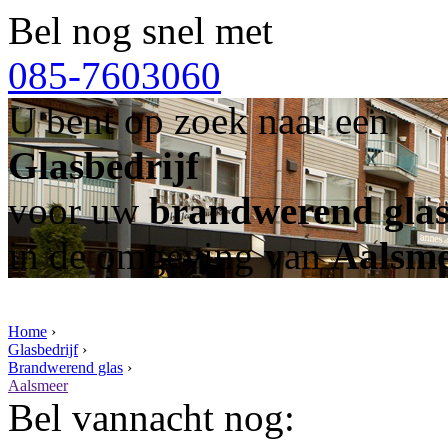
Bel nog snel met
085-7603060
U bent op zoek naar een
Glasbedrijf
voor uw
brandwerend gla
in de omgeving van
Aalsm
Home
›
Glasbedrijf
›
Brandwerend glas
›
Aalsmeer
Bel vannacht nog: