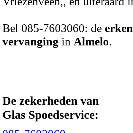
Vriezenveen,, en uiteraard
Bel 085-7603060: de
erken
vervanging
in
Almelo
.
De zekerheden van
Glas Spoedservice: