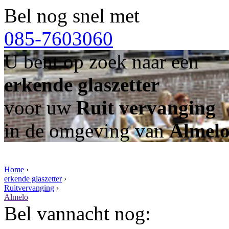
Bel nog snel met
085-7603060
U bent op zoek naar een
erkende glaszetter
voor uw
Ruit vervanging
in de omgeving van
Almel
Home
›
erkende glaszetter
›
Ruitvervanging
›
Almelo
Bel vannacht nog: