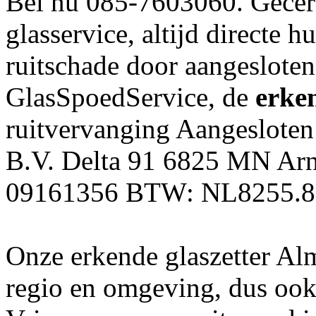
Bel nu 085-7603060. Gecerti
glasservice, altijd directe hu
ruitschade door aangesloten
GlasSpoedService, de
erken
ruitvervanging Aangesloten
B.V. Delta 91 6825 MN Ar
09161356 BTW: NL8255.8
Onze erkende glaszetter Alm
regio en omgeving, dus oo