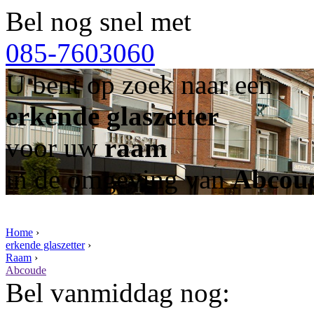
Bel nog snel met
085-7603060
U bent op zoek naar een
erkende glaszetter
voor uw
raam
in de omgeving van
Abcou
Home
›
erkende glaszetter
›
Raam
›
Abcoude
Bel vanmiddag nog: