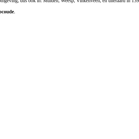
n omgeving, dus ook in: Muiden, Weesp, Vinkenveen, en uiteraard in 1
bcoude
.