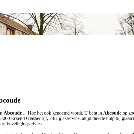
Abcoude
in
Abcoude
... Hoe het ook genoemd wordt, U bent in
Abcoude
op zoe
060 Erkend Glasbedrijf, 24/7 glasservice, altijd directe hulp bij glas
 of beveiligingsadvies.