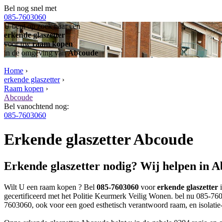
Bel nog snel met
085-7603060
U bent op zoek naar een
erkende glaszetter
voor uw
raam kopen
in de omgeving van
Abcoude
Home
›
erkende glaszetter
›
Raam kopen
›
Abcoude
Bel vanochtend nog:
085-7603060
Erkende glaszetter Abcoude
Erkende glaszetter nodig? Wij helpen in 
Wilt U een raam kopen ? Bel
085-7603060
voor
erkende glaszetter
gecertificeerd met het Politie Keurmerk Veilig Wonen. bel nu 085-7603
7603060, ook voor een goed esthetisch verantwoord raam, en isolatie-