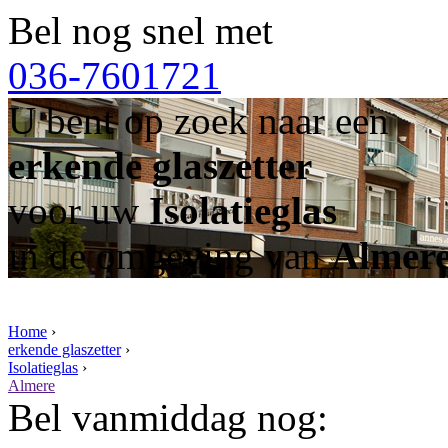
Bel nog snel met
036-7601721
U bent op zoek naar een
erkende glaszetter
voor uw
Isolatieglas
in de omgeving van
Almer
Home
›
erkende glaszetter
›
Isolatieglas
›
Almere
Bel vanmiddag nog: