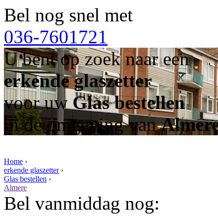
Bel nog snel met
036-7601721
U bent op zoek naar een
erkende glaszetter
voor uw
Glas bestellen
in de omgeving van
Almer
Home
›
erkende glaszetter
›
Glas bestellen
›
Almere
Bel vanmiddag nog: