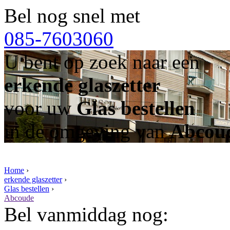
Bel nog snel met
085-7603060
U bent op zoek naar een
erkende glaszetter
voor uw
Glas bestellen
in de omgeving van
Abcou
Home
›
erkende glaszetter
›
Glas bestellen
›
Abcoude
Bel vanmiddag nog: