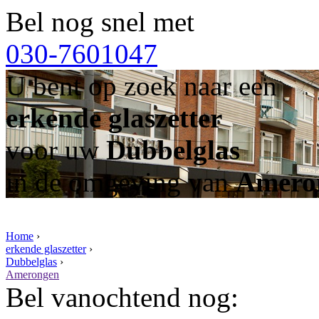
Bel nog snel met
030-7601047
U bent op zoek naar een
erkende glaszetter
voor uw
Dubbelglas
in de omgeving van
Amero
Home
›
erkende glaszetter
›
Dubbelglas
›
Amerongen
Bel vanochtend nog: