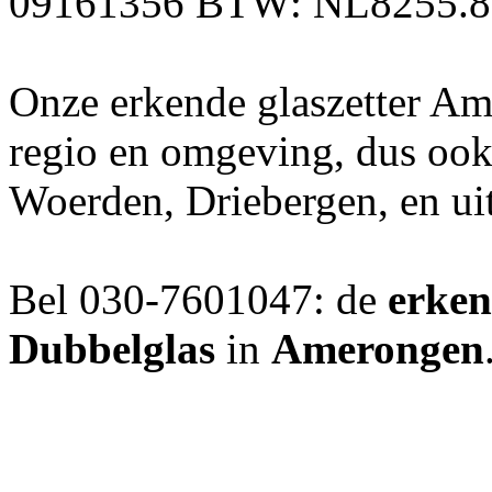
09161356 BTW: NL8255.8
Onze erkende glaszetter Am
regio en omgeving, dus ook 
Woerden, Driebergen, en ui
Bel 030-7601047: de
erken
Dubbelglas
in
Amerongen