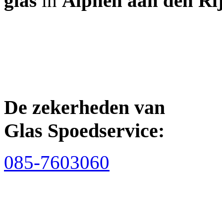
glas
in
Alphen aan den Ri
De zekerheden van
Glas Spoedservice:
085-7603060