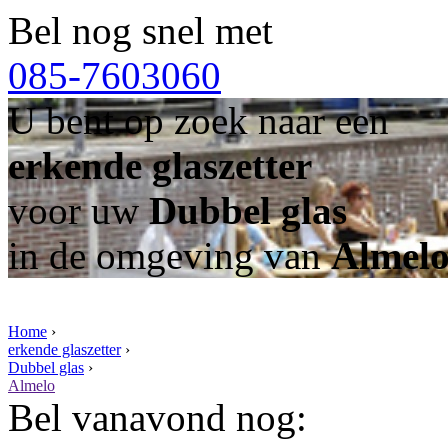
Bel nog snel met
085-7603060
U bent op zoek naar een
erkende glaszetter
voor uw
Dubbel glas
in de omgeving van
Almel
Home
›
erkende glaszetter
›
Dubbel glas
›
Almelo
Bel vanavond nog: