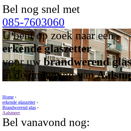
Bel nog snel met
085-7603060
U bent op zoek naar een
erkende glaszetter
voor uw
brandwerend gla
in de omgeving van
Aalsm
Home
›
erkende glaszetter
›
Brandwerend glas
›
Aalsmeer
Bel vanavond nog: