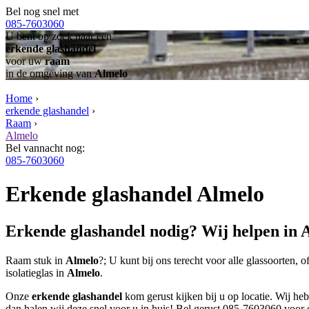
Bel nog snel met
085-7603060
U bent op zoek naar een
erkende glashandel
voor uw
raam
in de omgeving van
Almelo
Home
›
erkende glashandel
›
Raam
›
Almelo
Bel vannacht nog:
085-7603060
Erkende glashandel Almelo
Erkende glashandel nodig? Wij helpen in 
Raam stuk in
Almelo
?; U kunt bij ons terecht voor alle glassoorten, 
isolatieglas in
Almelo
.
Onze
erkende glashandel
kom gerust kijken bij u op locatie. Wij he
dan halen wij deze snel voor u in huis! Bel gerust 085-7603060 voor 