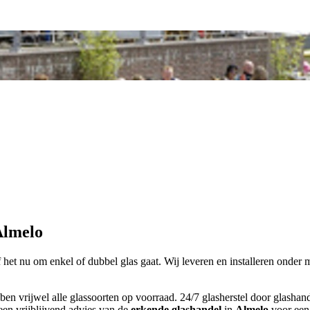
Almelo
of het nu om enkel of dubbel glas gaat. Wij leveren en installeren onder
bben vrijwel alle glassoorten op voorraad. 24/7 glasherstel door glash
een vrijblijvend advies van de
erkende glashandel
in
Almelo
voor een