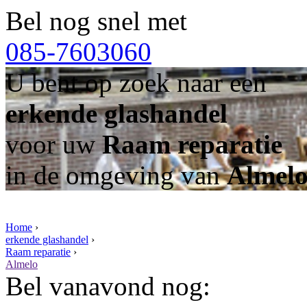
Bel nog snel met
085-7603060
U bent op zoek naar een
erkende glashandel
voor uw
Raam reparatie
in de omgeving van
Almel
Home
›
erkende glashandel
›
Raam reparatie
›
Almelo
Bel vanavond nog: