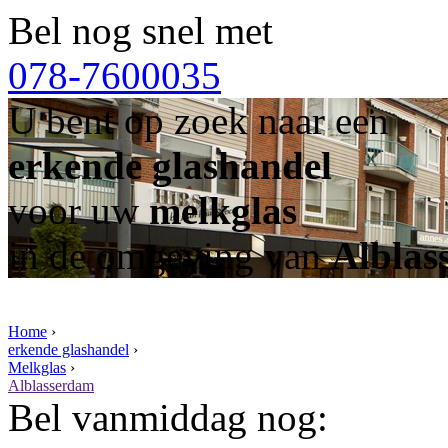
Bel nog snel met
078-7600035
U bent op zoek naar een
erkende glashandel
voor uw
melkglas
in de omgeving van
Alblas
Home
›
erkende glashandel
›
Melkglas
›
Alblasserdam
Bel vanmiddag nog: