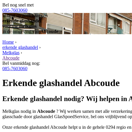
Bel nog snel met
085-7603060
U bent op zoek naar een
erkende glashandel
voor uw
melkglas
in de omgeving van
Abcoude
Home
›
erkende glashandel
›
Melkglas
›
Abcoude
Bel vanmiddag nog:
085-7603060
Erkende glashandel Abcoude
Erkende glashandel nodig? Wij helpen in
Melkglas nodig in
Abcoude
? Wij werken samen met alle verzekeringe
glasschade door glashandel GlasSpoedService, bel ons vrijblijvend op
Onze erkende glashandel Abcoude helpt u in de gehele 0294 regio e