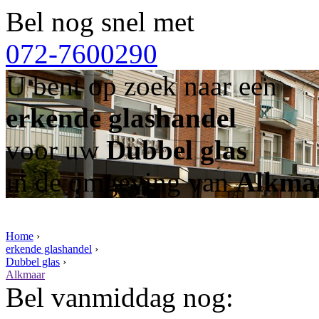
Bel nog snel met
072-7600290
U bent op zoek naar een
erkende glashandel
voor uw
Dubbel glas
in de omgeving van
Alkma
Home
›
erkende glashandel
›
Dubbel glas
›
Alkmaar
Bel vanmiddag nog: