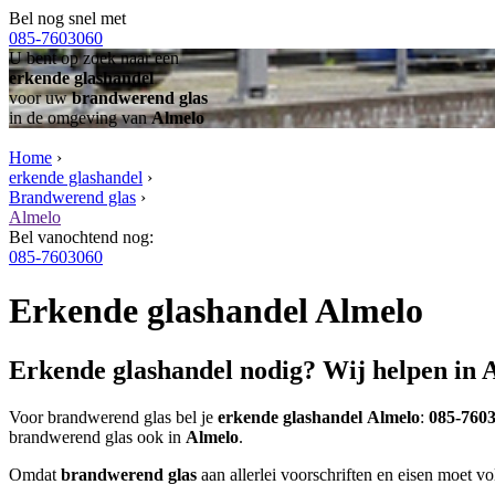
Bel nog snel met
085-7603060
U bent op zoek naar een
erkende glashandel
voor uw
brandwerend glas
in de omgeving van
Almelo
Home
›
erkende glashandel
›
Brandwerend glas
›
Almelo
Bel vanochtend nog:
085-7603060
Erkende glashandel Almelo
Erkende glashandel nodig? Wij helpen in 
Voor brandwerend glas bel je
erkende glashandel
Almelo
:
085-760
brandwerend glas ook in
Almelo
.
Omdat
brandwerend glas
aan allerlei voorschriften en eisen moet vol