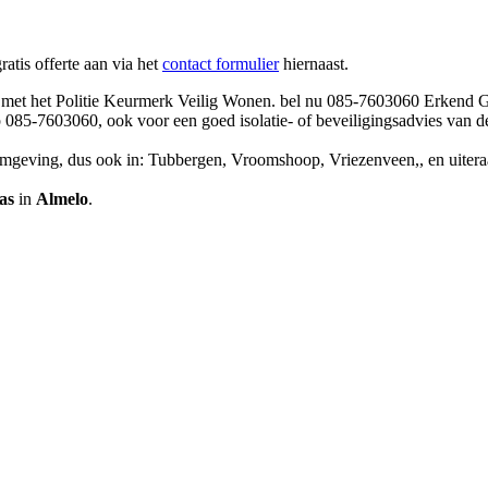
ratis offerte aan via het
contact formulier
hiernaast.
et het Politie Keurmerk Veilig Wonen. bel nu 085-7603060 Erkend Glasbe
p 085-7603060, ook voor een goed isolatie- of beveiligingsadvies van 
omgeving, dus ook in: Tubbergen, Vroomshoop, Vriezenveen,, en uiter
as
in
Almelo
.