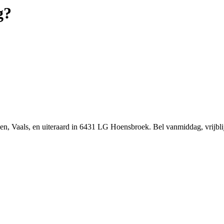
g?
rlen, Vaals, en uiteraard in 6431 LG Hoensbroek. Bel vanmiddag, vrijb